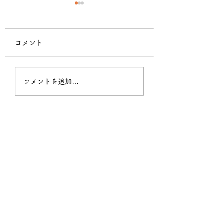
あいテレビ【よる
チ！】に酵素まる
コメント
材していただきま
あいテレビにて、毎
日の夜7時から放送
た。
いる「よるまち」と
​【終了】リピーターさ
コメントを追加…
組に出演します。酵
ん限定◆お食事または
の魅力が多くの方に
と嬉しいです。 放
スイーツ無料キャンペ
月28日（水）19時
ーン
皆さま、ぜひご覧に
感想を聞かせてくだ
ね。